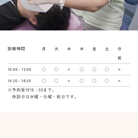
診察時間
月
火
水
木
金
土
日
祝
10:00 - 13:00
◯
◯
×
◯
◯
◯
×
14:30 - 18:30
◯
◯
×
◯
◯
◯
×
※予約受付18：00まで。
休診日は水曜・日曜・祝日です。